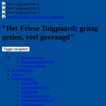
"Het Friese Tuigpaard; graag
gezien, veel gevraagd"
Toggle navigation
Recent nieuws
Komende wedstrijden
Laatste uitslagen
De vereniging
Nieuws
Wedstrijdzaken
Wedstrijden
Ledenadministratie
Startpassen
Aanvraag concours
Rijvaardigheidsbewijs
Kruisjesschema