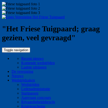
"Het Friese Tuigpaard; graag
gezien, veel gevraagd"
Toggle navigation
Recent nieuws
Komende wedstrijden
Laatste uitslagen
De vereniging
Nieuws
Wedstrijdzaken
Wedstrijden
Ledenadministratie
Startpassen
Aanvraag concours
Rijvaardigheidsbewijs
Kruisjesschema