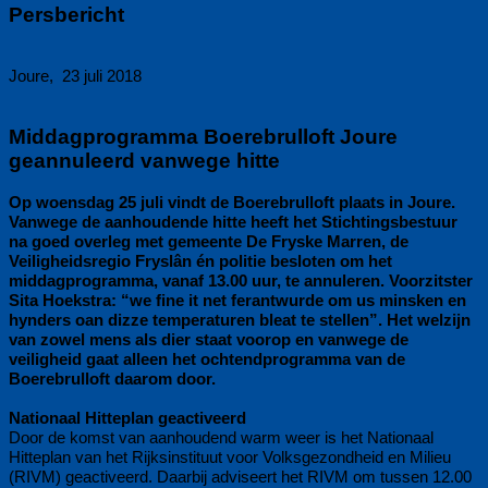
Persbericht
Joure, 23 juli 2018
Middagprogramma Boerebrulloft Joure
geannuleerd vanwege hitte
Op woensdag 25 juli vindt de Boerebrulloft plaats in Joure.
Vanwege de aanhoudende hitte heeft het Stichtingsbestuur
na goed overleg met gemeente De Fryske Marren, de
Veiligheidsregio Fryslân én politie besloten om het
middagprogramma, vanaf 13.00 uur, te annuleren. Voorzitster
Sita Hoekstra: “we fine it net ferantwurde om us minsken en
hynders oan dizze temperaturen bleat te stellen”. Het welzijn
van zowel mens als dier staat voorop en vanwege de
veiligheid gaat alleen het ochtendprogramma van de
Boerebrulloft daarom door.
Nationaal Hitteplan geactiveerd
Door de komst van aanhoudend warm weer is het Nationaal
Hitteplan van het Rijksinstituut voor Volksgezondheid en Milieu
(RIVM) geactiveerd. Daarbij adviseert het RIVM om tussen 12.00