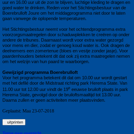
uur en 16.00 uur uit de zon te blijven, luchtige kleding te dragen en
goed water te drinken. Reden voor het Stichtingsbestuur van de
Boerebrulloft Joure om het middagprogramma niet door te laten
gaan vanwege de oplopende temperaturen.
Het Stichtingsbestuur neemt voor het ochtendprogramma extra
voorzorgsmaatregelen door schaduwplekken te creëren op onder
andere de tribunes. Daarnaast wordt voor extra water gezorgd
voor mens en dier, zodat er genoeg koud water is. Ook dragen de
deelnemers een zomertenue (bloes en vestje zonder jasje). Voor
paardenhouders betekent dit dat ook zij extra maatregelen nemen
om het welzijn van hun paard te waarborgen.
Gewijzigd programma Boerebrulloft
Voor het programma betekent dit dat om 10.00 uur wordt gestart
met het defilé door de Midstraat richting park Herema State. Van
e
11.00 uur tot 12.00 uur vindt de 19
eeuwse bruiloft plaats in park
Herema State, gevolgd door de bruiloftsmaaltijd tot 13.00 uur.
Daarna zullen er geen activiteiten meer plaatsvinden.
Geplaatst: Maa 23-07-2018
uitprinten
Terug naar overzicht