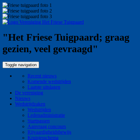
"Het Friese Tuigpaard; graag
gezien, veel gevraagd"
Toggle navigation
Recent nieuws
Komende wedstrijden
Laatste uitslagen
De vereniging
Nieuws
Wedstrijdzaken
Wedstrijden
Ledenadministratie
Startpassen
Aanvraag concours
Rijvaardigheidsbewijs
Kruisjesschema